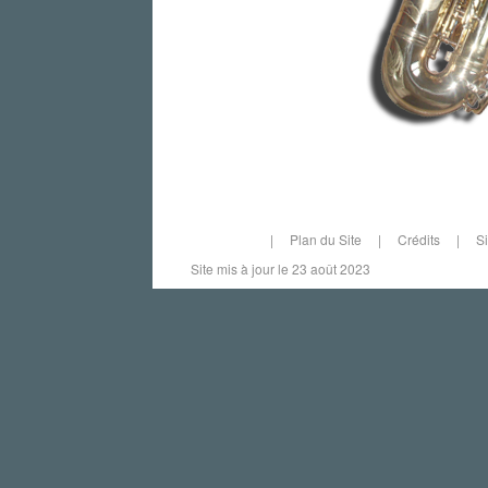
|
Plan du Site
|
Crédits
|
S
Site mis à jour le 23 août 2023