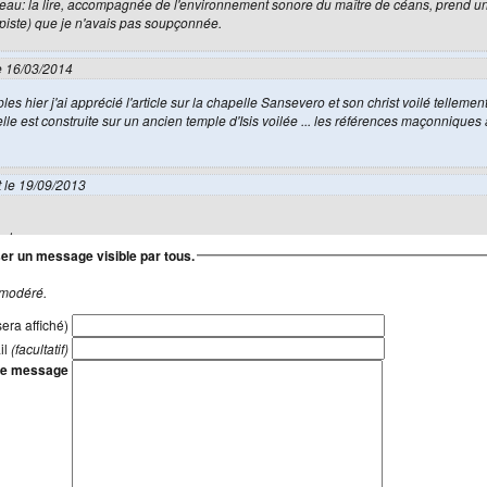
teau: la lire, accompagnée de l'environnement sonore du maître de céans, prend 
piste) que je n'avais pas soupçonnée.
le 16/03/2014
es hier j'ai apprécié l'article sur la chapelle Sansevero et son christ voilé telleme
elle est construite sur un ancien temple d'Isis voilée ... les références maçonnique
t le 19/09/2013
ent me manque
er un message visible par tous.
 dans une autre nouvelle passion
ours là et travaillé mais bien seul
 modéré.
era affiché)
)
écrit le 09/08/2013
il
(facultatif)
e message
omber par hasard sur un site si intéressant ; en particulier, votre article sur la ch
e l'Italie
23/11/2012