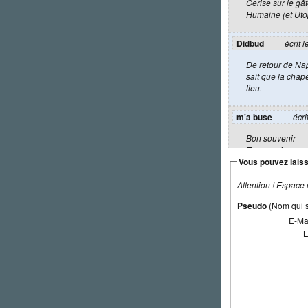
Cerise sur le gâ
Humaine (et Uto
Didbud
écrit 
De retour de Napl
sait que la chap
lieu.
m'a buse
écri
Bon souvenir
Ton enseignem
Vous pouvez laiss
Que je retrouve
L'equitation ...
Le ténor est touj
Attention ! Espace
Pseudo
(Nom qui s
Hélène (août 2013
E-Ma
L
Quel bonheur de t
Naples.
Une passionnée d
Paty
écrit le 