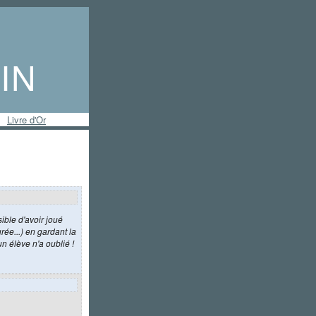
IN
Livre d'Or
sible d'avoir joué
rée...) en gardant la
n élève n'a oublié !