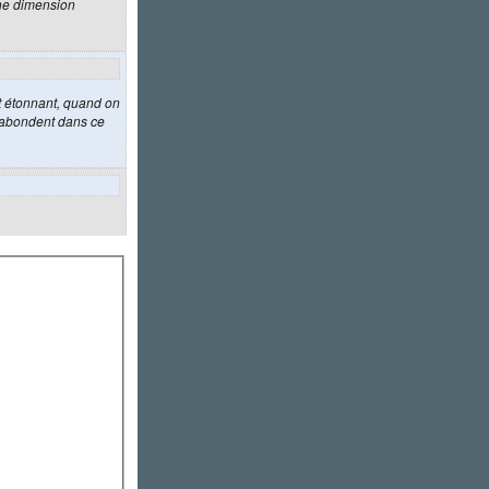
une dimension
nt étonnant, quand on
s abondent dans ce
apelle Sansevero à