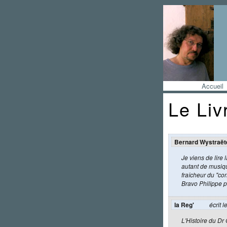
Accueil
Le Liv
Bernard Wystraët
Je viens de lire 
autant de musiqu
fraîcheur du "co
Bravo Philippe p
la Reg'
écrit 
L'Histoire du Dr 