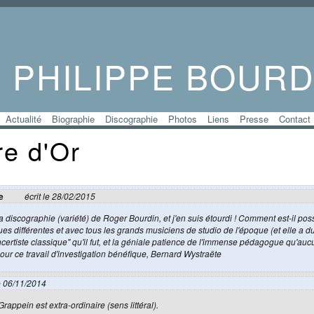
PHILIPPE BOURD
Actualité
Biographie
Discographie
Photos
Liens
Presse
Contact
re d'Or
e
écrit le 28/02/2015
la discographie (variété) de Roger Bourdin, et j'en suis étourdi ! Comment est-il pos
es différentes et avec tous les grands musiciens de studio de l'époque (et elle a du
ncertiste classique" qu'il fut, et la géniale patience de l'immense pédagogue qu'aucu
our ce travail d'investigation bénéfique, Bernard Wystraëte
le 06/11/2014
Grappein est extra-ordinaire (sens littéral).