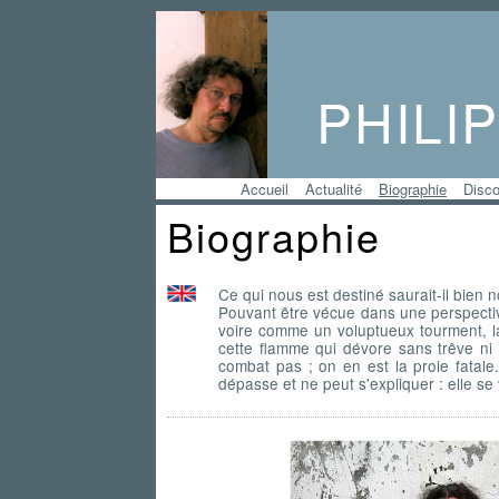
PHILI
Accueil
Actualité
Biographie
Disco
Biographie
Ce qui nous est destiné saurait-il bien 
Pouvant être vécue dans une perspective
voire comme un voluptueux tourment, l
cette flamme qui dévore sans trêve ni
combat pas ; on en est la proie fatal
dépasse et ne peut s'expliquer : elle se v