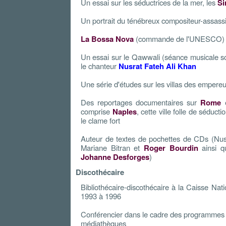
Un essai sur les séductrices de la mer, les
Si
Un portrait du ténébreux compositeur-assass
La Bossa Nova
(commande de l'UNESCO)
Un essai sur le Qawwali (séance musicale sou
le chanteur
Nusrat Fateh Ali Khan
Une série d'études sur les villas des empere
Des reportages documentaires sur
Rome
e
comprise
Naples
, cette ville folle de séduct
le clame fort
Auteur de textes de pochettes de CDs (Nusra
Mariane Bitran et
Roger Bourdin
ainsi q
Johanne Desforges
)
Discothécaire
Bibliothécaire-discothécaire à la Caisse Nat
1993 à 1996
Conférencier dans le cadre des programmes 
médiathèques