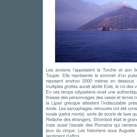
Les anciens l’appelaient la Torche et son 
Toupie. Elle représente le sommet d’un puiss
reposent environ 2000 mètres en dessous
multiples grottes aurait abrité Eole, le roi de
En ces temps odysséens vivait une authentique c
finesse des personnages des vases et terres c
la Lipari grecque attestent l’indiscutable pr
école. Les sarcophages retrouvés ont été const
locale (
petra morta
), sorte de scorie de lave q
Relâche des étrangers, Stromboli était le gran
mais aussi l’escale des Romains qui ramenaie
jeux du cirque. Les historiens sous Auguste 
sentiment d’effroi.