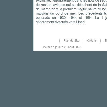
explosive, l’effondrement dans les flots de l’éq
de roches laviques qui se détachent de la
Sci
de-marée dont la première vague haute d’une d
maisons du bord de mer. Les précédents ts
observés en 1930, 1944 et 1954. Le 1 jan
entièrement évacuée vers Lipari.
|
Plan du Site
|
Crédits
|
S
Site mis à jour le 23 août 2023