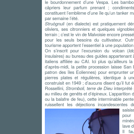
le bourdonnement d’une Vespa. Les bambous
câpriers leur parfum prenant ; condiment
constituent l’emblème d’une île qu’un tanker mar
par semaine l’été.
Struògnuli
(en dialecte) est pratiquement dé
oliviers, ses citronniers et quelques vignob
terrain ; c’est le vin de Malvoisie encore press
pour les seuls besoins du cultivateur. Outre
tourisme apportent l’essentiel à une population
On s’inscrit pour l’excursion du volcan (
Id
insulaires) au bureau des guides appartenant à
italiens affiliée au CAI. Ici plus qu’ailleurs l
d’après-midi, la petite procession laisse San
patron des îles Eoliennes) pour emprunter un
pierres plates et régulières, identique à 
construisit en 1949 ; d’aucuns disent qu’il fut 
Rossellini,
Stromboli, terre de Dieu
interprété 
au milieu de genêts et d’épineux. L’apparition 
ou la balafre de feu), cette interminable pente
ruissellent les déjections incandescentes d
saisis
pour
minér
lave d
Il fa