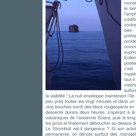
monté
le be
l’amp
s’édi
contr
bien
préh
occi
comme
eupho
Eoli
posée
c’est
mysté
faut-
mécha
sulfu
la visibilité ! La nuit enveloppe maintenant l’îl
peu près toutes les vingt minutes et dans u
cinq bouches vomit des blocs rougeoyants en 
descente durera deux heures, s’opèrant à la
volcaniques de l’ancienne
Sciara
, puis le lon
les joncs et finalement déboucher au-dessus 
Le Stromboli est-il dangereux ? Si son activ
permanente, on dénote surtout des microséi