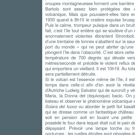
croupes montagneueses forment une barrière 
Bartolo sont assez bien protégées des att
volcanique. Mais que pouvaient-elles faire
1930 quand à 8h10 le cratère expulse brus
Puis le calme, trompeur puisque dans un bruit
fait, c’est l’île tout entière qui se soulève d’
anormalement violentes ébranlent Stromboli
d’une trentaine de tonnes s’abattent sur la sau
port du monde » qui ne peut abriter qu’un
plongent l’île dans l’obscurité. C’est alors ce
température de 700 degrés qui dévale ver
mètres/seconde et précède le violent reflux d
qui emportera un vieillard. Il est 10h19. Au tota
sera partiellement détruite.
Si le volcan est l’essence même de l’île, il es
temps dans celle-ci afin d’en avoir la révél
d’Autriche Ludwig Salvator qui de surcroît y vé
Maria, la Donna del (équivoque) bacio. On po
bateau et observer le phénomène volcanique au
Sciara del fuoco
ou aborder le petit îlot basal
qui se dresse comme un fantastique château m
soit en pension soit en louant une petite 
possède le four dans lequel était cuit le pain 
dépaysant. Prévoir une lampe torche ou fr
nocturnes ; les ruelles étroites sont plongées da