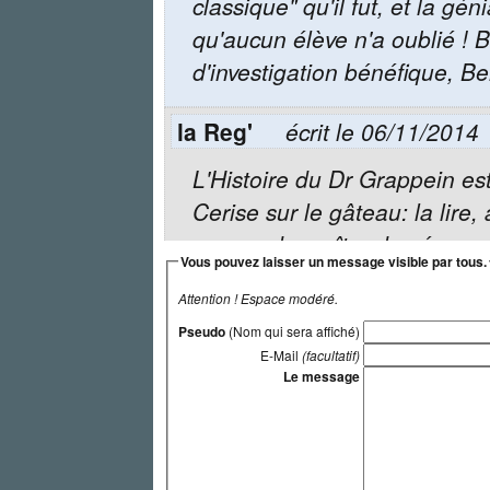
classique" qu'il fut, et la 
qu'aucun élève n'a oublié ! B
d'investigation bénéfique, B
la Reg'
écrit le 06/11/2014
L'Histoire du Dr Grappein est 
Cerise sur le gâteau: la lir
sonore du maître de céans,
Vous pouvez laisser un message visible par tous.
Utopiste) que je n'avais pas
Attention ! Espace modéré.
Didbud
écrit le 16/03/2014
Pseudo
(Nom qui sera affiché)
E-Mail
(facultatif)
Le message
De retour de Naples hier j'ai 
Sansevero et son christ voil
la chapelle est construite sur
références maçonniques abo