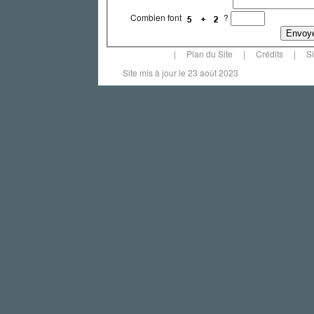
Combien font
?
m'a buse
écrit le 19/09/20
|
Plan du Site
|
Crédits
|
S
Bon souvenir
Site mis à jour le 23 août 2023
Ton enseignement me manq
Que je retrouve dans une au
L'equitation ...
Le ténor est toujours là et tr
Hélène (août 2013)
écrit l
Quel bonheur de tomber par h
particulier, votre article sur
Une passionnée de l'Italie
Paty
écrit le 23/11/2012