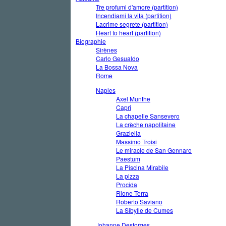
Tre profumi d'amore (partition)
Incendiami la vita (partition)
Lacrime segrete (partition)
Heart to heart (partition)
Biographie
Sirènes
Carlo Gesualdo
La Bossa Nova
Rome
Naples
Axel Munthe
Capri
La chapelle Sansevero
La crèche napolitaine
Graziella
Massimo Troisi
Le miracle de San Gennaro
Paestum
La Piscina Mirabile
La pizza
Procida
Rione Terra
Roberto Saviano
La Sibylle de Cumes
Johanne Desforges