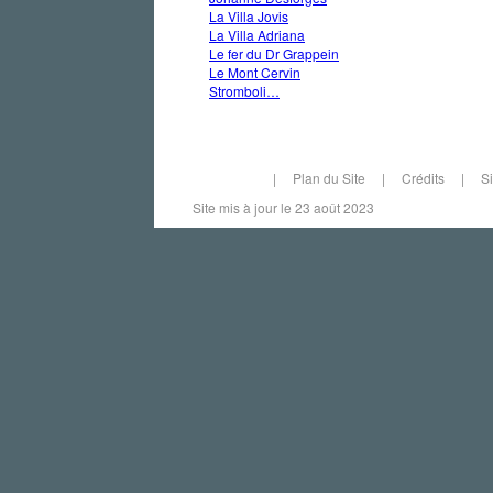
La Villa Jovis
La Villa Adriana
Le fer du Dr Grappein
Le Mont Cervin
Stromboli…
|
Plan du Site
|
Crédits
|
S
Site mis à jour le 23 août 2023